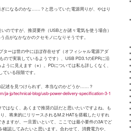
出たら多分騒ぎになるのかな……？と思っていた電源周りが、やはり
だ良いのですが、推奨要件（USBとか諸々電気を使う場合）
電源という点がなかなかのクセモノになりそうです。
アダプターは世の中にほぼ存在せず（オフィシャル電源アダ
ので実装しているようです）、USB PD3.1のEPRに沿
なるように見えます（※）。PDについては私も詳しくなく、
している段階です。
の記述を見つけられず、本当なのかどうか……？
m/ja-jp/technical-blog/usb-power-delivery-specification-3-1
わけではなく、あくまで推奨の話だと思いたいですよね。も
たり、将来的にリリースされるM.2 HATを搭載したりすれ
像できますが、一旦置いといて、ここでは最小要件の3Aでど
を確認してみたいと思います。合わせて、消費電力や、