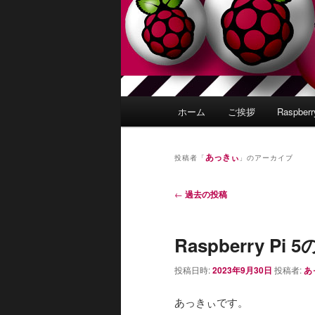
メ
ホーム
ご挨拶
Raspber
イ
ン
メ
あっきぃ
投稿者「
」のアーカイブ
ニ
ュ
投
←
過去の投稿
ー
稿
ナ
Raspberry 
ビ
ゲ
投稿日時:
2023年9月30日
投稿者:
あ
ー
シ
あっきぃです。
ョ