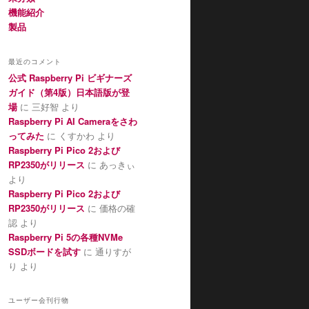
機能紹介
製品
最近のコメント
公式 Raspberry Pi ビギナーズ
ガイド（第4版）日本語版が登
場
に
三好智
より
Raspberry Pi AI Cameraをさわ
ってみた
に
くすかわ
より
Raspberry Pi Pico 2および
RP2350がリリース
に
あっきぃ
より
Raspberry Pi Pico 2および
RP2350がリリース
に
価格の確
認
より
Raspberry Pi 5の各種NVMe
SSDボードを試す
に
通りすが
り
より
ユーザー会刊行物