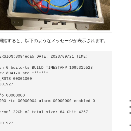
開始すると、以下のようなメッセージが表示されます。
ERSION:3094eda5 DATE: 2023/09/21 TIME: 
on 0 build-ts BUILD_TIMESTAMP=1695315523 
ev d04170 stc *******

_RSTS 00001000

01927

o 00000000

000 rtc 00000004 alarm 00000000 enabled 0

cron' 32Gb x2 total-size: 64 Gbit 4267

01927
