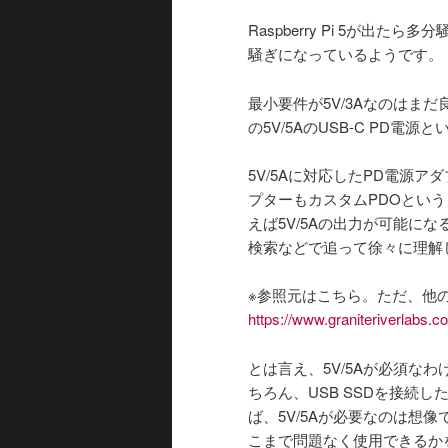
ン
Raspberry Pi 5が
騒ぎになっているようです。
最小要件が5V/3Aなのはま
の5V/5AのUSB-C PD
5V/5Aに対応したPD電源
プターもカスタムPDOというも
えば5V/5Aの出力が可能に
検索などで追って徐々に理解
※参照元はこちら。ただ、他
https://www.graniteriverlabs.co
とは言え、5V/5Aが必須な
ちろん、USB SSDを接続し
ば、5V/5Aが必要なのは想
こまで問題なく使用できるか