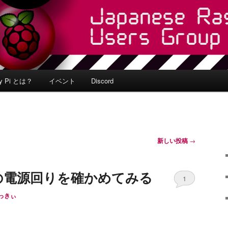
ry Pi とは？
イベント
Discord
新しい投稿
→
Pi 5の電源回りを確かめてみる
1
っきぃ