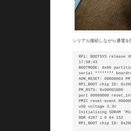
シリアル接続しながら通電を
RPi: BOOTSYS release V
17:58:43

BOOTMODE: 0x06 partiti
serial ******** boardr
AON_RESET: 00000003 PM
RP1_BOOT chip ID: 0x200
PM_RSTS: 0x00001000

part 00000000 reset_inf
PMIC reset-event 00000
uSD voltage 3.3V

Initialising SDRAM 'Mi
DDR 4267 1 0 64 152

RP1_BOOT chip ID: 0x200