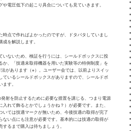
グや電圧低下の起こり具合についても見ていきます。
た時点で作ればよかったのですが、ドタバタしていまし
構成を解説します。
ていないため、検証を行うには、シールドボックスに投
るか、「技適未取得機器を用いた実験等の特例制度」を
る方法があります（※）。ユーザー会では、以前よりスイッ
しているシールドボックスがありますので、シールドボ
います。
の発射を防止するために必要な措置を講じる、つまり電源
に入れて飾るとかでしょうかね？）が必要です。また、
ついては技適マークが無いため、今後技適の取得が完了
らない点にも注意が必要です。基本的には技適の取得が
売するまで購入は待ちましょう。