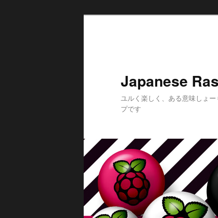
メ
サ
イ
ブ
ン
コ
コ
ン
ン
テ
Japanese Ras
テ
ン
ン
ツ
ユルく楽しく、ある意味しょー
ツ
へ
プです
へ
移
移
動
動