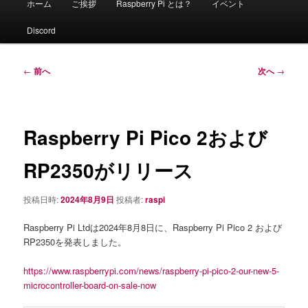
ホーム
ご挨拶
Raspberry Pi とは？
イベント
イ
ン
Discord
メ
ニ
ュ
投
←
前へ
次へ
→
ー
稿
ナ
ビ
ゲ
Raspberry Pi Pico 2および
ー
シ
RP2350がリリース
ョ
ン
投稿日時:
2024年8月9日
投稿者:
raspi
Raspberry Pi Ltdは2024年8月8日に、Raspberry Pi Pico 2 および
RP2350を発表しました。
https://www.raspberrypi.com/news/raspberry-pi-pico-2-our-new-5-
microcontroller-board-on-sale-now