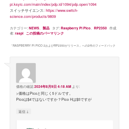
pi.ksyic.com/main/index/pdp.id/1094/pdp.open/1094
スイッチサイエンス:
https://www.switch-
science.com/products/9809
カテゴリー:
NEWS
、
製品
タグ:
Raspberry Pi Pico
、
RP2350
作成
者:
raspi
この投稿のパーマリンク
「
RASPBERRY PI PICO 2およびRP2350がリリース
」への2件のフィードバック
価格の確認
2024年8月9日 4:18 AM
より:
>価格はPicoと同じく5ドルです。
Picoは$4ではないですか？Pico Hは$5ですが
↓
返信