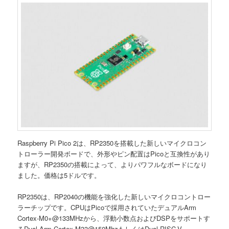
Raspberry Pi Pico 2は、RP2350を搭載した新しいマイクロコン
トローラー開発ボードで、外形やピン配置はPicoと互換性があり
ますが、RP2350の搭載によって、よりパワフルなボードになり
ました。価格は5ドルです。
RP2350は、RP2040の機能を強化した新しいマイクロコントロー
ラーチップです。CPUはPicoで採用されていたデュアルArm
Cortex-M0+@133MHzから、浮動小数点およびDSPをサポートす
るDual Arm Cortex-M33@150MhzもしくはDual RISC-V