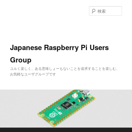
メ
イ
検
ン
索
コ
ン
テ
ン
Japanese Raspberry Pi Users
ツ
へ
Group
移
動
ユルく楽しく、ある意味しょーもないことを追求することを楽しむ、
お気軽なユーザグループです
メ