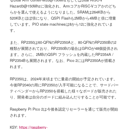
Hazard3@150Mhzに強化され、ArmコアかRISC-Vコアかのどち
らかを選んで使えるようになりました。SRAMは264KBから
520KBとほぼ倍になり、QSPI Flashも2MBから4MBと倍に増量
しています。PIO state machinesは8から12に強化されていま
す。
また、RP2350は60-QFNのRP2350Aと、80-QFNのRP2350Bの2
種類が展開されており、RP2350Bの場合はGPIOが48個提供され
ます。さらに、2MBのQSPI フラッシュを内蔵したRP2354A /
RP2354Bも展開されます。なお、Pico 2にはRP2350Aが搭載さ
れます。
RP2350は、2024年末頃までに量産の開始が予定されています。
今後RP2040の用にRP2350が入手可能になることで、サードパー
ティベンダーからRP2350を搭載した様々なボードが販売された
り、開発者は自分のボードに組み込んだりすることが可能です。
Raspberry Pi Pico 2は今後各認定リセーラーを通じて販売が開始
されます。
KSY:
https://raspberry-