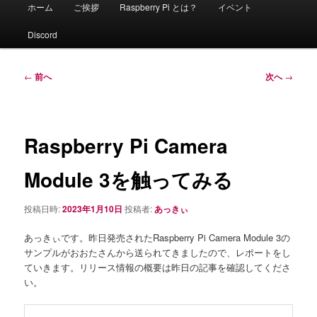
メ
ホーム
ご挨拶
Raspberry Pi とは？
イベント
イ
ン
Discord
メ
ニ
ュ
投
←
前へ
次へ
→
ー
稿
ナ
ビ
ゲ
Raspberry Pi Camera
ー
シ
Module 3を触ってみる
ョ
ン
投稿日時:
2023年1月10日
投稿者:
あっきぃ
あっきぃです。昨日発売されたRaspberry Pi Camera Module 3の
サンプルがおおたさんから送られてきましたので、レポートをし
ていきます。リリース情報の概要は昨日の記事を確認してくださ
い。