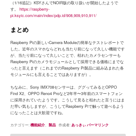
（1/16追記）KSYさんでNOIR版の取り扱いが開始したようで
す。
https://raspberry-
pi.ksyic.com/main/index/pdp.id/908,909,910,911/
まとめ
Raspberry Piの新しいCamera Moduleの簡単なテストレポートで
した。近年のスマホならどれも当たり前になって久しい機能です
が、当たり前になって久しいことで、枯れたカメラセンサーも
Raspberry Piのカメラモジュールとして採用できる価格にまでな
ったと言えます（これまでのRaspberry Pi製品に組み込まれた各
モジュールにも言えることではありますが）。
ちなみに、Sony IMX708センサーは、ググってみるとOPPO
Find X2、OPPO Reno4 Proなど2年半〜3年前のスマートフォン
に採用されていたようです。こうして見ると枯れたと言うにはま
だ早い気もしますが、こうしてRaspberry Piで触って遊べるよう
になったことは大歓迎ですね。
カテゴリー:
機能紹介
、
製品
作成者:
あっきぃ
パーマリンク