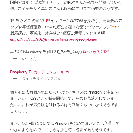
国内ではすでに認定リセーラーのKSYさんが発売を開始している
他、スイッチサイエンスさんも販売に向けて準備中のようです。
Piカメラ 公式 V3
センサーにIMX708を採用し、画素数のア
ップや高感度撮影、HDR対応など様々な面でパワーアップ
V2
版同様に、可視光、赤外線と2種類ご用意しています
https://t.co/emk1tQHjKz
pic.twitter.com/pgqRApLhum
— KSY@Raspberry Pi (@KSY_RasPi_Shop)
January 9, 2023
KSYさん
Raspberry Pi カメラモジュール V3
スイッチサイエンスさん
個人的に広角版が気になったのでイギリスのPimoroniで注文をし
ましたが、KSYさんが販売開始していたのを見落としていまし
た……。私が広角版を触れるのは再来週くらいになりそうです。
しくしく。
また、NOIR版についてはPimoroniを含めてまだどこも入荷して
いないようなので、こちらは少し待つ必要がありそうです。