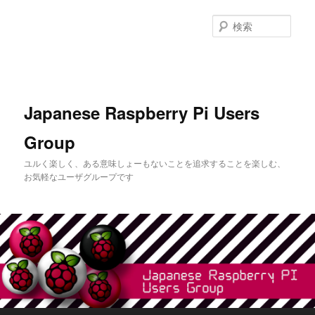
メ
イ
検
ン
索
コ
ン
テ
ン
Japanese Raspberry Pi Users
ツ
へ
Group
移
動
ユルく楽しく、ある意味しょーもないことを追求することを楽しむ、
お気軽なユーザグループです