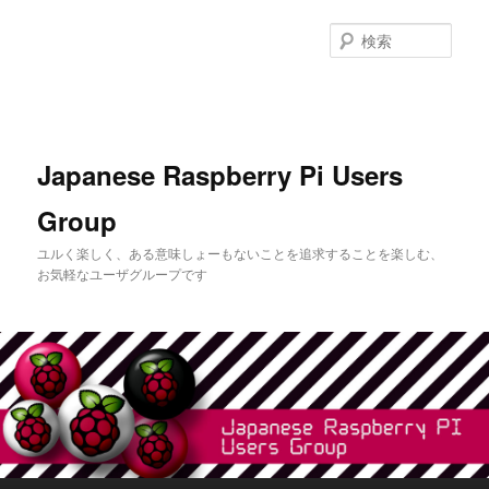
メ
サ
イ
ブ
検
ン
コ
索
コ
ン
ン
テ
テ
ン
ン
ツ
Japanese Raspberry Pi Users
ツ
へ
へ
移
Group
移
動
動
ユルく楽しく、ある意味しょーもないことを追求することを楽しむ、
お気軽なユーザグループです