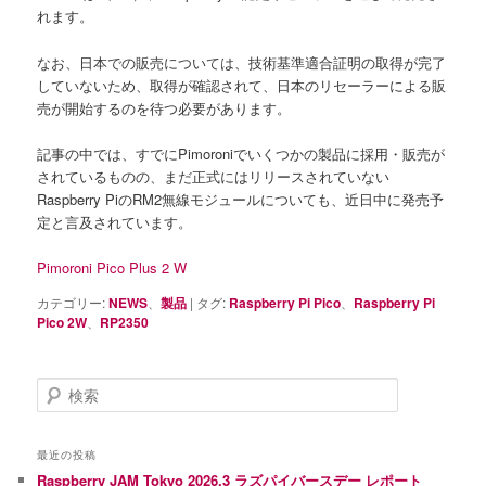
れます。
なお、日本での販売については、技術基準適合証明の取得が完了
していないため、取得が確認されて、日本のリセーラーによる販
売が開始するのを待つ必要があります。
記事の中では、すでにPimoroniでいくつかの製品に採用・販売が
されているものの、まだ正式にはリリースされていない
Raspberry PiのRM2無線モジュールについても、近日中に発売予
定と言及されています。
Pimoroni Pico Plus 2 W
カテゴリー:
NEWS
、
製品
|
タグ:
Raspberry Pi Pico
、
Raspberry Pi
Pico 2W
、
RP2350
検
索
最近の投稿
Raspberry JAM Tokyo 2026.3 ラズパイバースデー レポート