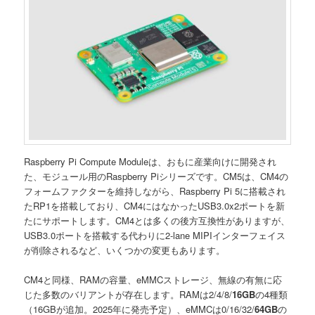
Raspberry Pi Compute Moduleは、おもに産業向けに開発され
た、モジュール用のRaspberry Piシリーズです。CM5は、CM4の
フォームファクターを維持しながら、Raspberry Pi 5に搭載され
たRP1を搭載しており、CM4にはなかったUSB3.0x2ポートを新
たにサポートします。CM4とは多くの後方互換性がありますが、
USB3.0ポートを搭載する代わりに2-lane MIPIインターフェイス
が削除されるなど、いくつかの変更もあります。
CM4と同様、RAMの容量、eMMCストレージ、無線の有無に応
じた多数のバリアントが存在します。RAMは2/4/8/
16GB
の4種類
（16GBが追加。2025年に発売予定）、eMMCは0/16/32/
64GB
の