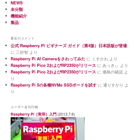
NEWS
未分類
機能紹介
製品
最近のコメント
公式 Raspberry Pi ビギナーズ ガイド（第4版）日本語版が登場
に
三好智
より
Raspberry Pi AI Cameraをさわってみた
に
くすかわ
より
Raspberry Pi Pico 2およびRP2350がリリース
に
あっきぃ
より
Raspberry Pi Pico 2およびRP2350がリリース
に
価格の確認
よ
り
Raspberry Pi 5の各種NVMe SSDボードを試す
に
通りすがり
よ
り
ユーザー会刊行物
Raspberry Pi［実用］入門
(2013.7.6)