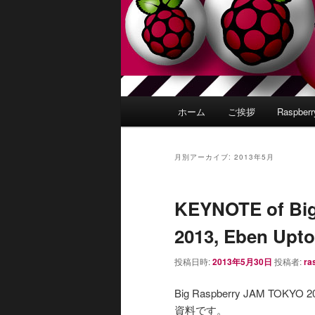
メ
ホーム
ご挨拶
Raspber
イ
ン
メ
月別アーカイブ:
2013年5月
ニ
ュ
KEYNOTE of Bi
ー
2013, Eben Upto
投稿日時:
2013年5月30日
投稿者:
ra
Big Raspberry JAM T
資料です。