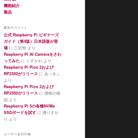
機能紹介
製品
最近のコメント
公式 Raspberry Pi ビギナーズ
ガイド（第4版）日本語版が登
場
に
三好智
より
Raspberry Pi AI Cameraをさわ
ってみた
に
くすかわ
より
Raspberry Pi Pico 2および
RP2350がリリース
に
あっきぃ
より
Raspberry Pi Pico 2および
RP2350がリリース
に
価格の確
認
より
Raspberry Pi 5の各種NVMe
SSDボードを試す
に
通りすが
り
より
ユーザー会刊行物