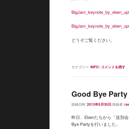
BigJam_keynote_by_eben_upt
BigJam_keynote_by_eben_upt
どうぞご覧ください。
カテゴリー:
INFO
|
コメントを残す
Good Bye Part
投稿日時:
2013年5月30日
投稿者:
ra
昨日、Ebenたちから「送別
Bye Partyを行いました。