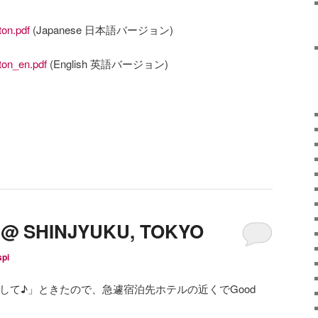
on.pdf
(Japanese 日本語バージョン)
on_en.pdf
(English 英語バージョン)
y @ SHINJYUKU, TOKYO
spi
会して♪」ときたので、急遽宿泊先ホテルの近くでGood