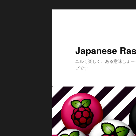
メ
サ
イ
ブ
ン
コ
コ
ン
ン
テ
Japanese Ras
テ
ン
ン
ツ
ユルく楽しく、ある意味しょー
ツ
へ
プです
へ
移
移
動
動