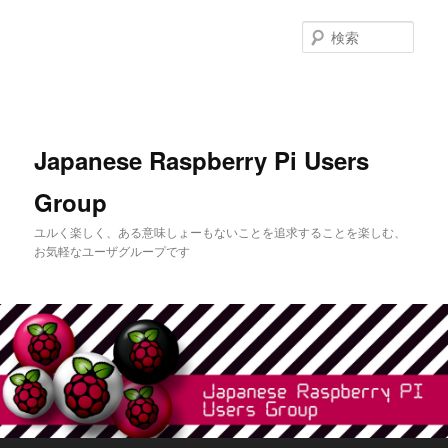
メ
イ
検
ン
索
コ
ン
テ
ン
Japanese Raspberry Pi Users
ツ
へ
Group
移
動
ユルく楽しく、ある意味しょーもないことを追求することを楽しむ、
お気軽なユーザグループです