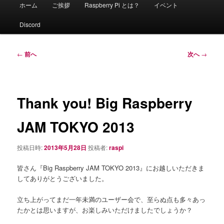
メ
ホーム
ご挨拶
Raspberry Pi とは？
イベント
イ
ン
Discord
メ
ニ
ュ
投
←
前へ
次へ
→
ー
稿
ナ
ビ
ゲ
Thank you! Big Raspberry
ー
シ
JAM TOKYO 2013
ョ
ン
投稿日時:
2013年5月28日
投稿者:
raspi
皆さん『Big Raspberry JAM TOKYO 2013』にお越しいただきま
してありがとうございました。
立ち上がってまだ一年未満のユーザー会で、至らぬ点も多々あっ
たかとは思いますが、お楽しみいただけましたでしょうか？