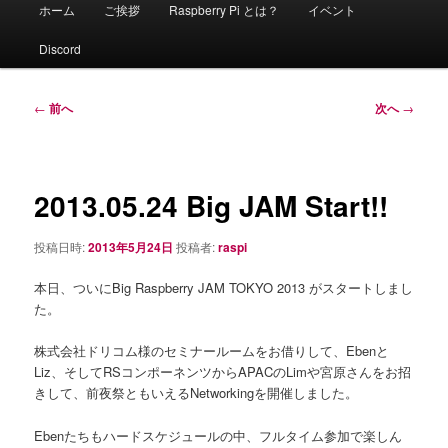
メ
ホーム
ご挨拶
Raspberry Pi とは？
イベント
イ
ン
Discord
メ
ニ
ュ
投
←
前へ
次へ
→
ー
稿
ナ
ビ
ゲ
2013.05.24 Big JAM Start!!
ー
シ
投稿日時:
2013年5月24日
投稿者:
raspi
ョ
ン
本日、ついにBig Raspberry JAM TOKYO 2013 がスタートしまし
た。
株式会社ドリコム様のセミナールームをお借りして、Ebenと
Liz、そしてRSコンポーネンツからAPACのLimや宮原さんをお招
きして、前夜祭ともいえるNetworkingを開催しました。
Ebenたちもハードスケジュールの中、フルタイム参加で楽しん