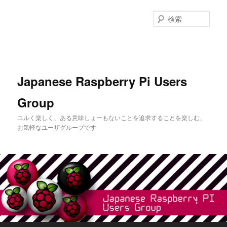
メ
イ
検
ン
索
コ
ン
テ
ン
Japanese Raspberry Pi Users
ツ
へ
Group
移
動
ユルく楽しく、ある意味しょーもないことを追求することを楽しむ、
お気軽なユーザグループです