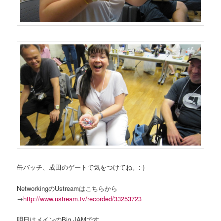
缶バッチ、成田のゲートで気をつけてね。:-)
NetworkingのUstreamはこちらから
→
http://www.ustream.tv/recorded/33253723
明日はメインのBig JAMです。