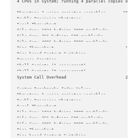
4 CPUs in system; running 4 parallel copies of tes
Dhrystone 2 using register variables       201745
Double-Precision Whetstone                     49
Execl Throughput                               24
File Copy 1024 bufsize 2000 maxblocks        2636
File Copy 256 bufsize 500 maxblocks           707
File Copy 4096 bufsize 8000 maxblocks        6476
Pipe Throughput                             14314
Pipe-based Context Switching                 2218
Process Creation                               56
Shell Scripts (1 concurrent)                   49
Shell Scripts (8 concurrent)                    6
System Call Overhead                        26403
System Benchmarks Index Values               BASE
Dhrystone 2 using register variables         1167
Double-Precision Whetstone                       
Execl Throughput                                 
File Copy 1024 bufsize 2000 maxblocks          39
File Copy 256 bufsize 500 maxblocks            16
File Copy 4096 bufsize 8000 maxblocks          58
Pipe Throughput                               124
Pipe-based Context Switching                   40