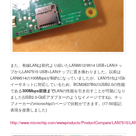
また、有線LANは初代より続いたLAN9512/9514 USB+LANチッ
プからLAN7515 USB+LANチップに置き換わりました。以前は
LAN9514の100Mbpsが制約になっていましたが、LAN7515は1Gb
イーサネットに対応しているため、BCM2837B0のUSB2.0の性能
である
300Mbps前後まで
LANの性能を引き出すことが可能になり
ました(USB2.0-GbEアダプターのようなイメージですね)。チッ
プメーカーのmicrochipのページで比較ができます。(17:50追記:
表現を改善しました)
http://www.microchip.com/wwwproducts/ProductCompare/LAN7515/LA