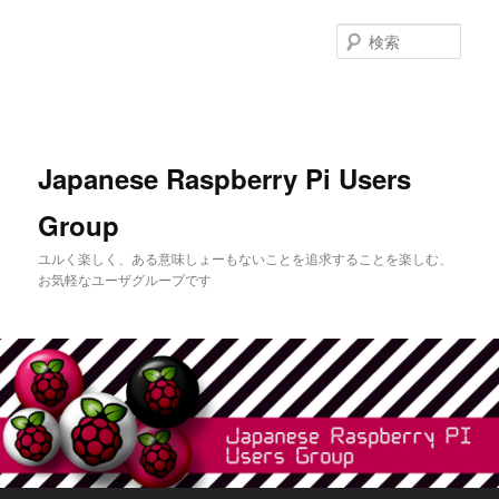
メ
サ
イ
ブ
検
ン
コ
索
コ
ン
ン
テ
テ
ン
ン
ツ
Japanese Raspberry Pi Users
ツ
へ
へ
移
Group
移
動
動
ユルく楽しく、ある意味しょーもないことを追求することを楽しむ、
お気軽なユーザグループです