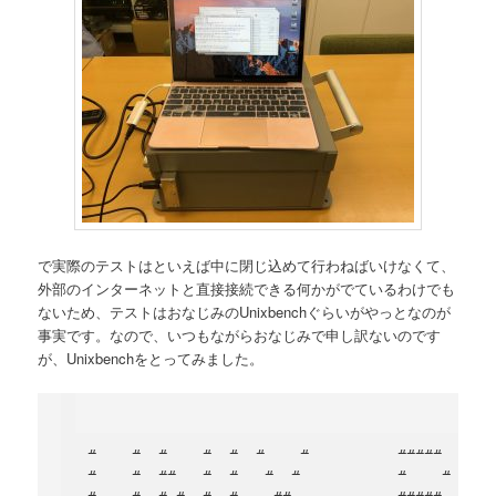
で実際のテストはといえば中に閉じ込めて行わねばいけなくて、
外部のインターネットと直接接続できる何かがでているわけでも
ないため、テストはおなじみのUnixbenchぐらいがやっとなのが
事実です。なので、いつもながらおなじみで申し訳ないのです
が、Unixbenchをとってみました。
   #    #  #    #  #  #    #          #####   ###
   #    #  ##   #  #   #  #           #    #  #  