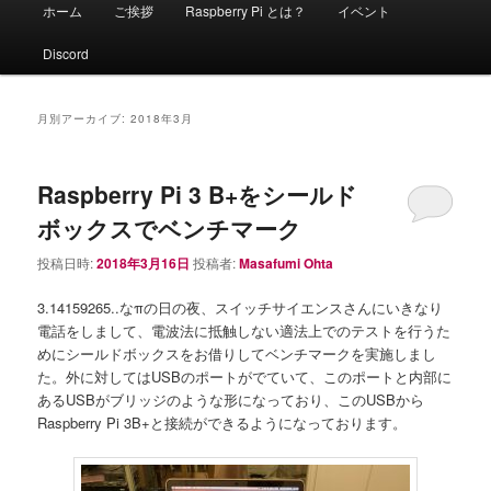
メ
ホーム
ご挨拶
Raspberry Pi とは？
イベント
イ
ン
Discord
メ
ニ
ュ
月別アーカイブ:
2018年3月
ー
Raspberry Pi 3 B+をシールド
ボックスでベンチマーク
投稿日時:
2018年3月16日
投稿者:
Masafumi Ohta
3.14159265..なπの日の夜、スイッチサイエンスさんにいきなり
電話をしまして、電波法に抵触しない適法上でのテストを行うた
めにシールドボックスをお借りしてベンチマークを実施しまし
た。外に対してはUSBのポートがでていて、このポートと内部に
あるUSBがブリッジのような形になっており、このUSBから
Raspberry Pi 3B+と接続ができるようになっております。