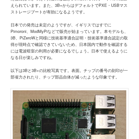
えられています。また、3B+からはデフォルトでPXE・USBマス
ストレージブートが有効になるようです。
日本での発売は未定のようですが、イギリスではすでに
Pimoroni、ModMyPiなどで販売が始まっています。本モデルも、
3B、PiZeroWと同様に技術基準適合証明・技術基準適合認定の取
得が現時点で確認できていないため、日本国内で動作を確認する
には電波暗室の利用が必要になるでしょう。日本で使えるように
なる日が楽しみですね。
以下は3Bと3B+の比較写真です。表面。チップの番号の刻印が一
部省力されたり、チップ部品自体が減ったような印象です。