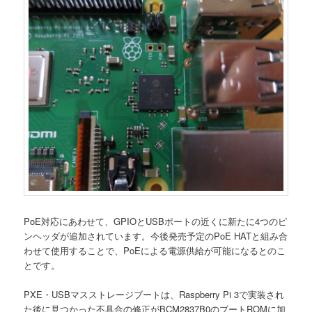
PoE対応にあわせて、GPIOとUSBポートの近くに新たに4つのピ
ンヘッダが追加されています。今後発売予定のPoE HATと組み合
わせて使用することで、PoEによる電源供給が可能になるとのこ
とです。
PXE・USBマスストレージブートは、Raspberry Pi 3で実装され
た後に見つかった不具合の修正がBCM2837B0のブートROMに加