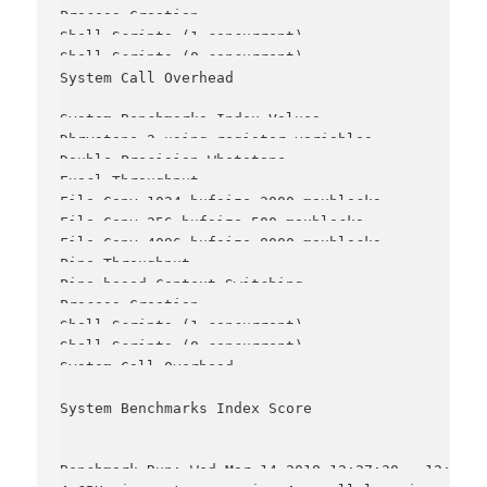
Process Creation                               24
Shell Scripts (1 concurrent)                   22
Shell Scripts (8 concurrent)                    6
System Call Overhead                         6878
System Benchmarks Index Values               BASE
Dhrystone 2 using register variables         1167
Double-Precision Whetstone                       
Execl Throughput                                 
File Copy 1024 bufsize 2000 maxblocks          39
File Copy 256 bufsize 500 maxblocks            16
File Copy 4096 bufsize 8000 maxblocks          58
Pipe Throughput                               124
Pipe-based Context Switching                   40
Process Creation                                1
Shell Scripts (1 concurrent)                     
Shell Scripts (8 concurrent)                     
System Call Overhead                          150
                                                 
System Benchmarks Index Score                    
-------------------------------------------------
Benchmark Run: Wed Mar 14 2018 12:27:30 - 12:34:21