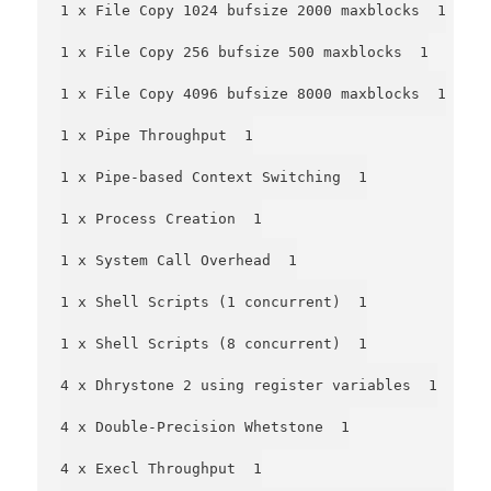
1 x File Copy 1024 bufsize 2000 maxblocks  1

1 x File Copy 256 bufsize 500 maxblocks  1

1 x File Copy 4096 bufsize 8000 maxblocks  1

1 x Pipe Throughput  1

1 x Pipe-based Context Switching  1

1 x Process Creation  1

1 x System Call Overhead  1

1 x Shell Scripts (1 concurrent)  1

1 x Shell Scripts (8 concurrent)  1

4 x Dhrystone 2 using register variables  1

4 x Double-Precision Whetstone  1

4 x Execl Throughput  1
