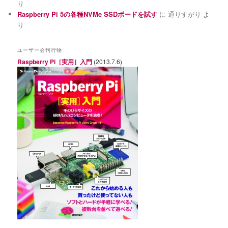
り
Raspberry Pi 5の各種NVMe SSDボードを試す
に
通りすがり
よ
り
ユーザー会刊行物
Raspberry Pi［実用］入門
(2013.7.6)