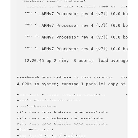
   Machine: armv7l (unknown)

   Language: en_US.utf8 (charmap="UTF-8", collate
   CPU 0: ARMv7 Processor rev 4 (v7l) (0.0 bogomip
   CPU 1: ARMv7 Processor rev 4 (v7l) (0.0 bogomip
   CPU 2: ARMv7 Processor rev 4 (v7l) (0.0 bogomip
   CPU 3: ARMv7 Processor rev 4 (v7l) (0.0 bogomip
   12:20:45 up 2 min,  3 users,  load average: 0.
-------------------------------------------------
Benchmark Run: Wed Mar 14 2018 12:20:45 - 12:27:30
4 CPUs in system; running 1 parallel copy of tests
Dhrystone 2 using register variables        50647
Double-Precision Whetstone                     12
Execl Throughput                                5
File Copy 1024 bufsize 2000 maxblocks        1594
File Copy 256 bufsize 500 maxblocks           470
File Copy 4096 bufsize 8000 maxblocks        4039
Pipe Throughput                              3535
Pipe-based Context Switching                  636