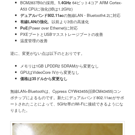
BCM2837B0の採用。
1.4GHz
64ビット4コア ARM Cortex-
A53 CPUに強化(3Bは1.2GHz)
デュアルバンド802.11ac
の無線LAN・Bluetooth4.2に対応
有線LANの強化
。以前より3倍の高速化
PoE
(Power over Ethernet)に対応
PXEブートとUSBマスストレージブートの改善
温度管理の改善
逆に、変更がない点は以下のとおりです。
メモリは1GB LPDDR2 SDRAMから変更なし
GPUはVideoCore IVから変更なし
価格は35ドルから変更なし
無線LAN+Bluetoothは、Cypress CYW43455(旧BCM43455)コン
ボチップによるものです。新たにデュアルバンド802.11acがサポ
ートされたことによって、5GHz帯のWi-Fiに接続できるようにな
りました。