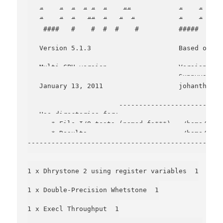
   #    #  # #  #  #    ##            #####   ###
   #    #  #  # #  #    ##            #    #  #  
   #    #  #   ##  #   #  #           #    #  #  
    ####   #    #  #  #    #          #####   ###
   Version 5.1.3                      Based on th
   Multi-CPU version                  Version 5 r
                                      Sunnyvale, 
   January 13, 2011                   johanthegho
-------------------------------------------------
   Use directories for:

      * File I/O tests (named fs***) = /home/pi/b
      * Results                      = /home/pi/b
-------------------------------------------------
1 x Dhrystone 2 using register variables  1

1 x Double-Precision Whetstone  1

1 x Execl Throughput  1
