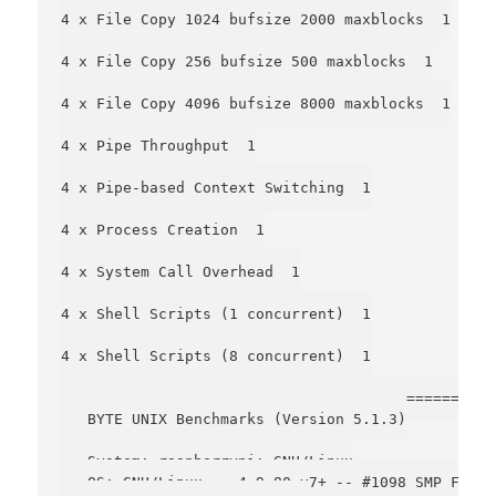
4 x File Copy 1024 bufsize 2000 maxblocks  1

4 x File Copy 256 bufsize 500 maxblocks  1

4 x File Copy 4096 bufsize 8000 maxblocks  1

4 x Pipe Throughput  1

4 x Pipe-based Context Switching  1

4 x Process Creation  1

4 x System Call Overhead  1

4 x Shell Scripts (1 concurrent)  1

4 x Shell Scripts (8 concurrent)  1

=================================================
   BYTE UNIX Benchmarks (Version 5.1.3)

   System: raspberrypi: GNU/Linux

   OS: GNU/Linux -- 4.9.80-v7+ -- #1098 SMP Fri M