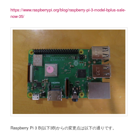
https://www.raspberrypi.org/blog/raspberry-pi-3-model-bplus-sale-
now-35/
Raspberry Pi 3 B(以下3B)からの変更点は以下の通りです。