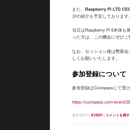
また、
Raspberry Pi L
ジ
の紹介も予定しております
当日はRaspberry Pi 5本体
った方は、この機会にぜひご
なお、セッション後は懇親会
しくお願いいたします。
参加登録について
参加登録はConnpassに
https://connpass.com/event/2
カテゴリー:
EVENT
|
コメントを残す