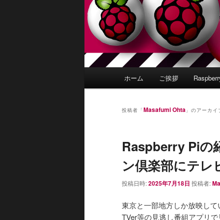
メ
ホーム
ご挨拶
Raspber
イ
ン
メ
Masafumi Ohta
投稿者「
」のアーカイ
ニ
ュ
Raspberry
ー
ン倶楽部にテレ
投稿日時:
2025年7月18日
投稿者:
Ma
東京と一部地方しか放映して
TVer等の見逃し番組アプリ