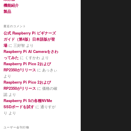
機能紹介
製品
最近のコメント
公式 Raspberry Pi ビギナーズ
ガイド（第4版）日本語版が登
場
に
三好智
より
Raspberry Pi AI Cameraをさわ
ってみた
に
くすかわ
より
Raspberry Pi Pico 2および
RP2350がリリース
に
あっきぃ
より
Raspberry Pi Pico 2および
RP2350がリリース
に
価格の確
認
より
Raspberry Pi 5の各種NVMe
SSDボードを試す
に
通りすが
り
より
ユーザー会刊行物