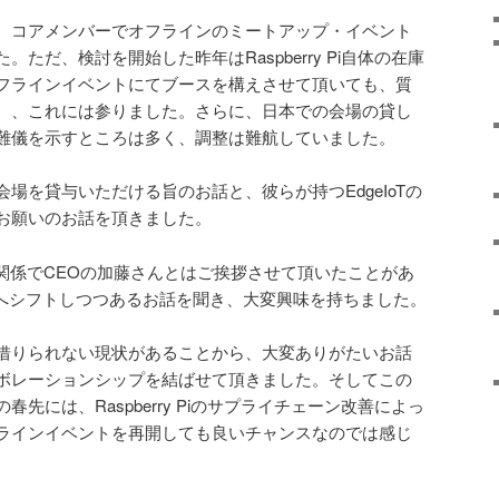
、コアメンバーでオフラインのミートアップ・イベント
ただ、検討を開始した昨年はRaspberry Pi自体の在庫
フラインイベントにてブースを構えさせて頂いても、質
、、これには参りました。さらに、日本での会場の貸し
難儀を示すところは多く、調整は難航していました。
場を貸与いただける旨のお話と、彼らが持つEdgeIoTの
お願いのお話を頂きました。
kの関係でCEOの加藤さんとはご挨拶させて頂いたことがあ
IoTへシフトしつつあるお話を聞き、大変興味を持ちました。
借りられない現状があることから、大変ありがたいお話
ボレーションシップを結ばせて頂きました。そしてこの
先には、Raspberry Piのサプライチェーン改善によっ
ラインイベントを再開しても良いチャンスなのでは感じ