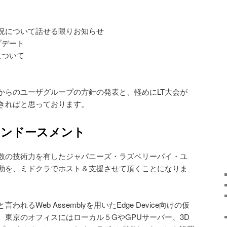
iの状況について話せる限りお知らせ
プデート
について
からのユーザグループの方針の発表と、軽めにLT大会が
きればと思っております。
エンドースメント
数の技術力を有したジャパニーズ・ラズベリーパイ・ユ
動を、ミドクラでホスト＆支援させて頂くことになりま
るWeb Assemblyを用いたEdge Device向けの仮
、東京のオフィスにはローカル５GやGPUサーバー、3D