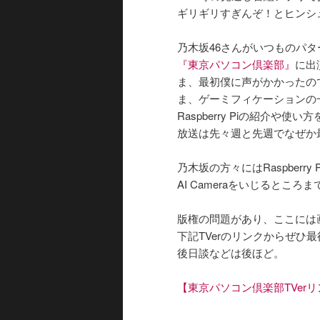
ギリギリすぎんぞ！とヒンシ
乃木坂46さんがいつものパ
『東京パソコン倶楽部』
に出
ま、最初僕に声がかかったの
ま、ゲーミフィケーションの
Raspberry Piの紹介や
放送は先々週と先週でなぜか
乃木坂の方々にはRaspberr
AI Cameraをいじるとこ
版権の問題があり、ここには
下記TVerのリンクからぜひ
後日談などは後ほど。
【東京パソコン倶楽部TVer