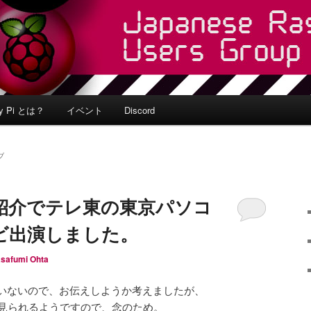
ry Pi とは？
イベント
Discord
ブ
 Piの紹介でテレ東の東京パソコ
ビ出演しました。
safumi Ohta
いないので、お伝えしようか考えましたが、
で見られるようですので、念のため。