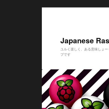
メ
サ
イ
ブ
ン
コ
コ
ン
ン
テ
Japanese Ras
テ
ン
ン
ツ
ユルく楽しく、ある意味しょー
ツ
へ
プです
へ
移
移
動
動