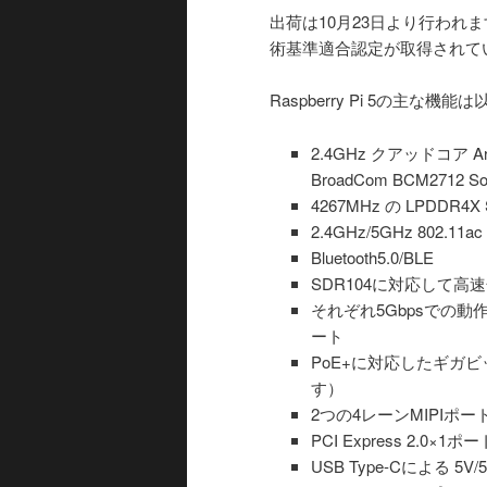
出荷は10月23日より行わ
術基準適合認定が取得されて
Raspberry Pi 5の主な
2.4GHz クアッドコア Arm
BroadCom BCM2712 S
4267MHz の LPDDR4X
2.4GHz/5GHz 802.11a
Bluetooth5.0/BLE
SDR104に対応して高速
それぞれ5Gbpsでの動作
ート
PoE+に対応したギガビ
す）
2つの4レーンMIPIポ
PCI Express 2.0×1ポー
USB Type-Cによる 5