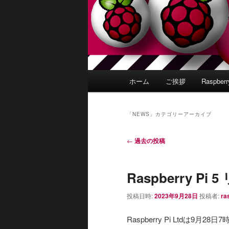
メ
ホーム
ご挨拶
Raspber
イ
ン
メ
「
NEWS
」カテゴリーアーカイブ
ニ
ュ
投
←
過去の投稿
ー
稿
ナ
Raspberry Pi
ビ
ゲ
投稿日時:
2023年9月28日
投稿者:
ra
ー
シ
Raspberry Pi Ltdは9月
ョ