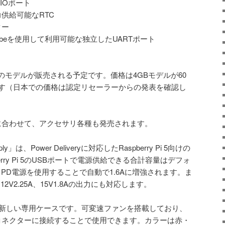
GPIOポート
供給可能なRTC
ター
bug Probeを使用して利用可能な独立したUARTポート
Bのモデルが販売される予定です。価格は4GBモデルが60
です（日本での価格は認定リセーラーからの発表を確認し
5の発売に合わせて、アクセサリ各種も発売されます。
pply」は、Power Deliveryに対応したRaspberry Pi 5向けの
rry Pi 5のUSBポートで電源供給できる合計容量はデフォ
B PD電源を使用することで自動で1.6Aに増強されます。ま
2V2.25A、15V1.8Aの出力にも対応します。
Case」は、新しい専用ケースです。可変速ファンを搭載しており、
ファン専用コネクターに接続することで使用できます。カラーは赤・