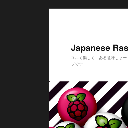
メ
サ
イ
ブ
ン
コ
コ
ン
ン
テ
Japanese Ras
テ
ン
ン
ツ
ユルく楽しく、ある意味しょー
ツ
へ
プです
へ
移
移
動
動