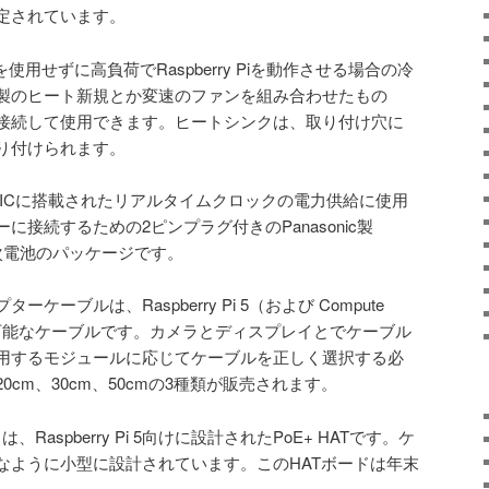
定されています。
ケースを使用せずに高負荷でRaspberry Piを動作させる場合の冷
製のヒート新規とか変速のファンを組み合わせたもの
接続して使用できます。ヒートシンクは、取り付け穴に
り付けられます。
電源管理ICに搭載されたリアルタイムクロックの電力供給に使用
接続するための2ピンプラグ付きのPanasonic製
二次電池のパッケージです。
ーブルは、Raspberry Pi 5（および Compute
使用可能なケーブルです。カメラとディスプレイとでケーブル
用するモジュールに応じてケーブルを正しく選択する必
cm、30cm、50cmの3種類が販売されます。
HAT」は、Raspberry Pi 5向けに設計されたPoE+ HATです。ケ
なように小型に設計されています。このHATボードは年末