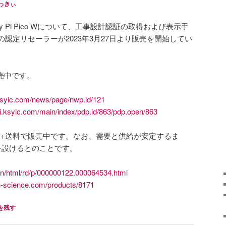
っきぃ
rry Pi Pico Wについて、工事設計認証の取得および表示手
認定リセーラーが2023年3月27日より販売を開始してい
販売中です。
.ksyic.com/news/page/nwp.id/121
pi.ksyic.com/main/index/pdp.id/863/pdp.open/863
0円+送料で販売中です。なお、需要と供給が安定するま
を設けるとのことです。
ain/html/rd/p/000000122.000064534.html
h-science.com/products/8171
を残す