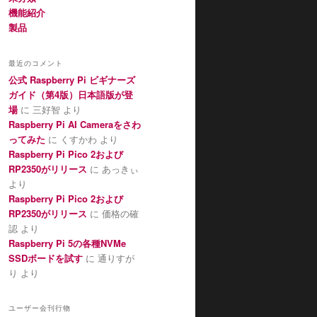
機能紹介
製品
最近のコメント
公式 Raspberry Pi ビギナーズ
ガイド（第4版）日本語版が登
場
に
三好智
より
Raspberry Pi AI Cameraをさわ
ってみた
に
くすかわ
より
Raspberry Pi Pico 2および
RP2350がリリース
に
あっきぃ
より
Raspberry Pi Pico 2および
RP2350がリリース
に
価格の確
認
より
Raspberry Pi 5の各種NVMe
SSDボードを試す
に
通りすが
り
より
ユーザー会刊行物