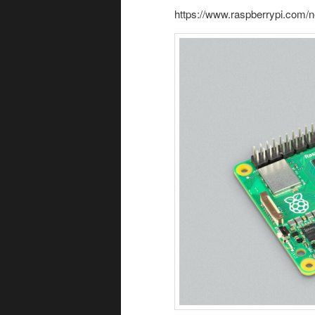
ン
https://www.raspberrypi.com/n