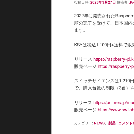
投稿日時:
2023年3月27日
投稿者:
あ
2022年に発売されたRaspbe
順の完了を受けて、日本国内の
ます。
KSYは税込1,100円+送料で
リリース
https://raspberry-pi
販売ページ
https://raspberry-
スイッチサイエンスは1,21
で、購入台数の制限（3台）
リリース
https://prtimes.jp/m
販売ページ
https://www.switc
カテゴリー:
NEWS
、
製品
|
コメント