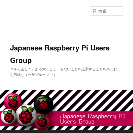
メ
イ
検
ン
索
コ
ン
テ
ン
Japanese Raspberry Pi Users
ツ
へ
Group
移
動
ユルく楽しく、ある意味しょーもないことを追求することを楽しむ、
お気軽なユーザグループです