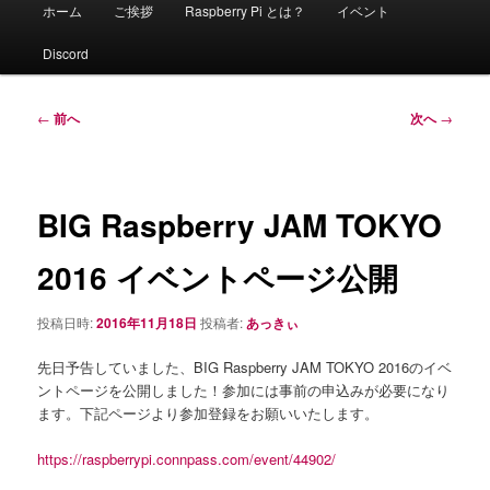
メ
ホーム
ご挨拶
Raspberry Pi とは？
イベント
イ
ン
Discord
メ
ニ
ュ
投
←
前へ
次へ
→
ー
稿
ナ
ビ
ゲ
BIG Raspberry JAM TOKYO
ー
シ
2016 イベントページ公開
ョ
ン
投稿日時:
2016年11月18日
投稿者:
あっきぃ
先日予告していました、BIG Raspberry JAM TOKYO 2016のイベ
ントページを公開しました！参加には事前の申込みが必要になり
ます。下記ページより参加登録をお願いいたします。
https://raspberrypi.connpass.com/event/44902/