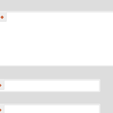
※
※
※