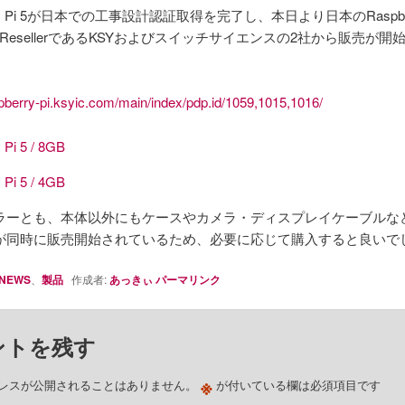
rry Pi 5が日本での工事設計認証取得を完了し、本日より日本のRaspberr
ved ResellerであるKSYおよびスイッチサイエンスの2社から販売が
spberry-pi.ksyic.com/main/index/pdp.id/1059,1015,1016/
 Pi 5 / 8GB
 Pi 5 / 4GB
ラーとも、本体以外にもケースやカメラ・ディスプレイケーブルな
が同時に販売開始されているため、必要に応じて購入すると良いで
NEWS
、
製品
作成者:
あっきぃ
パーマリンク
ントを残す
※
レスが公開されることはありません。
が付いている欄は必須項目です