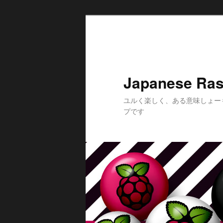
メ
イ
ン
コ
ン
Japanese Ras
テ
ン
ユルく楽しく、ある意味しょー
ツ
プです
へ
移
動