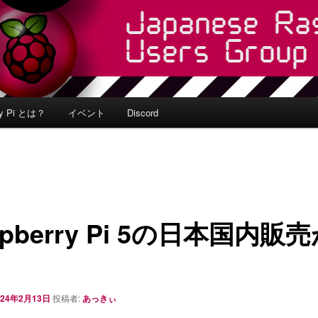
ry Pi とは？
イベント
Discord
spberry Pi 5の日本国内販
024年2月13日
投稿者:
あっきぃ