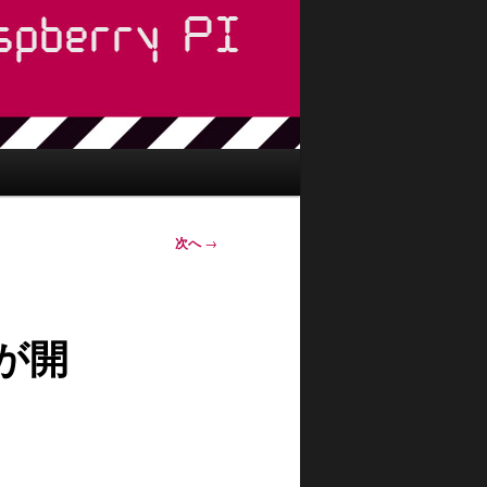
次へ
→
売が開