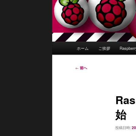
メ
ホーム
ご挨拶
Raspber
イ
ン
メ
投
←
前へ
ニ
稿
ュ
ナ
ー
ビ
Ra
ゲ
ー
始
シ
ョ
ン
投稿日時:
2