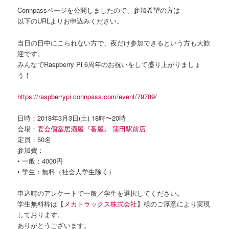
Connpassページを公開しましたので、参加希望の方は
以下のURLよりお申込みください。
当日の日中にこられない方で、夜だけ参加できるという方も大歓
迎です。
みんなでRaspberry Pi 6周年のお祝いをして盛り上がりましょ
う！
https://raspberrypi.connpass.com/event/79789/
日時：2018年3月3日(土) 18時〜20時
会場：
宴会個室居酒屋『番屋』 蒲田駅前店
定員：50名
参加費：
• 一般：4000円
• 学生：無料（社会人学生除く）
申込時のアンケートで一般／学生を選択してください。
学生無料枠は【
メカトラックス株式会社
】様のご厚意により実現
しております。
ありがとうございます。