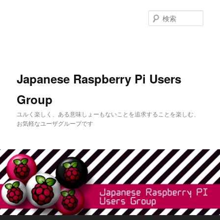
メ
イ
検
ン
索
コ
ン
テ
ン
Japanese Raspberry Pi Users
ツ
へ
Group
移
動
ユルく楽しく、ある意味しょーもないことを追求することを楽しむ、
お気軽なユーザグループです