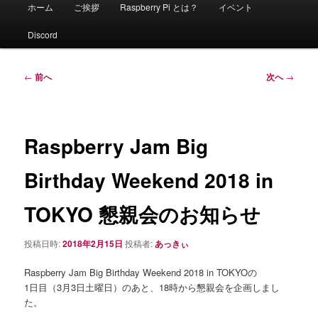
メ
ホーム
ご挨拶
Raspberry Pi とは？
イベント
イ
ン
Discord
メ
ニ
ュ
投
←
前へ
次へ
→
ー
稿
ナ
ビ
ゲ
Raspberry Jam Big
ー
シ
Birthday Weekend 2018 in
ョ
ン
TOKYO 懇親会のお知らせ
投稿日時:
2018年2月15日
投稿者:
あっきぃ
Raspberry Jam Big Birthday Weekend 2018 in TOKYOの
1日目（3月3日土曜日）のあと、18時から懇親会を企画しまし
た。