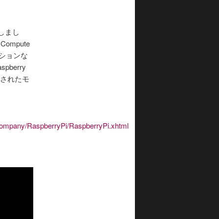
発表しまし
ompute
ーションな
berry
ズされたモ
Company/RaspberryPi/RaspberryPi.xhtml