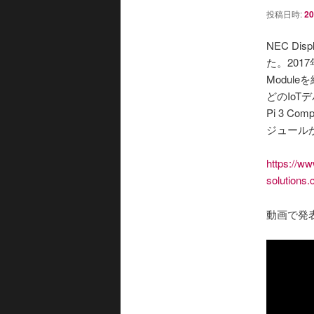
投稿日時:
2
NEC Dis
た。2017
Modu
どのIoT
Pi 3 
ジュール
https://ww
solutions
動画で発表