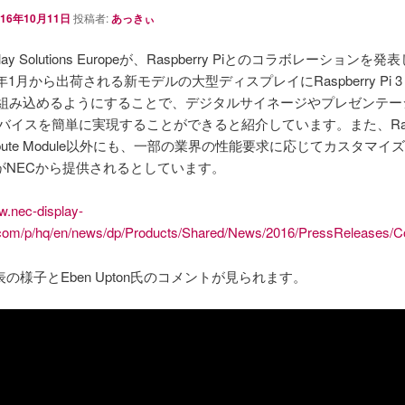
016年10月11日
投稿者:
あっきぃ
play Solutions Europeが、Raspberry Piとのコラボレーションを
年1月から出荷される新モデルの大型ディスプレイにRaspberry Pi 3 C
leを組み込めるようにすることで、デジタルサイネージやプレゼンテ
デバイスを簡単に実現することができると紹介しています。また、Rasp
Compute Module以外にも、一部の業界の性能要求に応じてカスタマイ
がNECから提供されるとしています。
w.nec-display-
.com/p/hq/en/news/dp/Products/Shared/News/2016/PressReleases/
の様子とEben Upton氏のコメントが見られます。