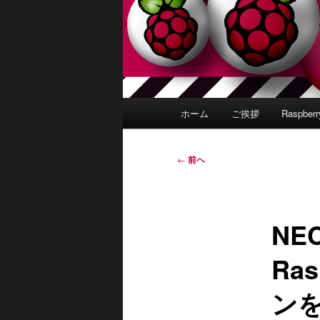
メ
ホーム
ご挨拶
Raspber
イ
ン
メ
投
←
前へ
ニ
稿
ュ
ナ
ー
ビ
NEC
ゲ
ー
Ra
シ
ョ
ン
ン