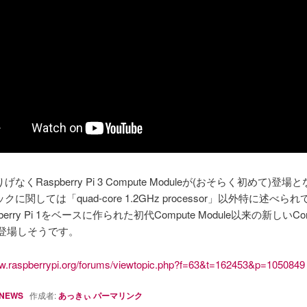
なくRaspberry Pi 3 Compute Moduleが(おそらく初めて)登
に関しては「quad-core 1.2GHz processor」以外特に述べら
berry Pi 1をベースに作られた初代Compute Module以来の新しいCom
eが登場しそうです。
ww.raspberrypi.org/forums/viewtopic.php?f=63&t=162453&p=1050849
NEWS
作成者:
あっきぃ
パーマリンク