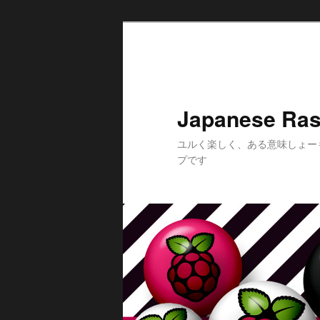
メ
イ
ン
コ
ン
Japanese Ras
テ
ン
ユルく楽しく、ある意味しょー
ツ
プです
へ
移
動