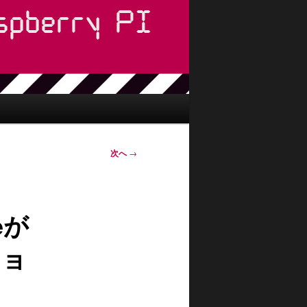
次へ
→
peが
ショ