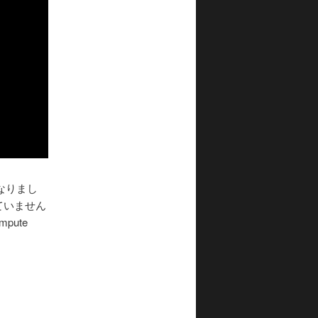
場となりまし
れていません
pute