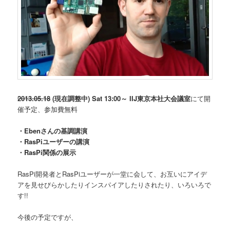
2013.05.18
(現在調整中) Sat 13:00～ IIJ東京本社大会議室
にて開
催予定、参加費無料
・Ebenさんの基調講演
・RasPiユーザーの講演
・RasPi関係の展示
RasPi開発者とRasPiユーザーが一堂に会して、お互いにアイデ
アを見せびらかしたりインスパイアしたりされたり、いろいろで
す!!
今後の予定ですが、