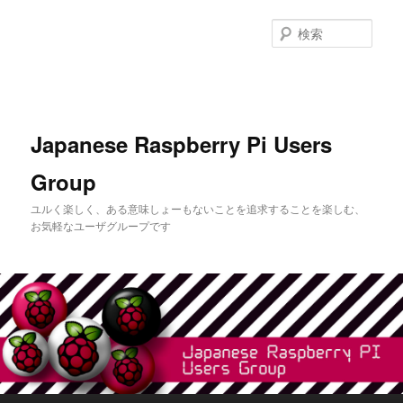
メ
イ
検
ン
索
コ
ン
テ
ン
Japanese Raspberry Pi Users
ツ
へ
Group
移
動
ユルく楽しく、ある意味しょーもないことを追求することを楽しむ、
お気軽なユーザグループです