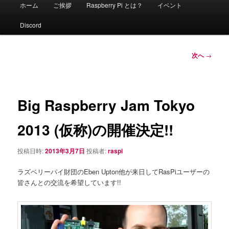
メ
ホーム
ご挨拶
Raspberry Pi とは？
イベント
イ
ン
Discord
メ
ニ
ュ
投
次へ
→
ー
稿
ナ
ビ
ゲ
Big Raspberry Jam Tokyo
ー
シ
2013 (仮称)の開催決定!!
ョ
ン
投稿日時:
2013年3月7日
投稿者:
raspi
ラズベリーパイ財団のEben Upton他が来日してRasPiユーザーの
皆さんとの交流を希望しています!!